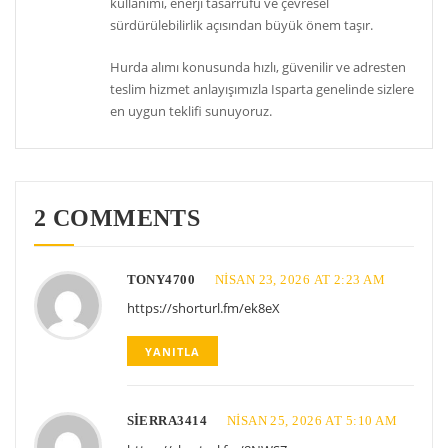
kullanımı, enerji tasarrufu ve çevresel
sürdürülebilirlik açısından büyük önem taşır.
Hurda alımı konusunda hızlı, güvenilir ve adresten
teslim hizmet anlayışımızla Isparta genelinde sizlere
en uygun teklifi sunuyoruz.
2 COMMENTS
TONY4700
NISAN 23, 2026 AT 2:23 AM
https://shorturl.fm/ek8eX
YANITLA
SIERRA3414
NISAN 25, 2026 AT 5:10 AM