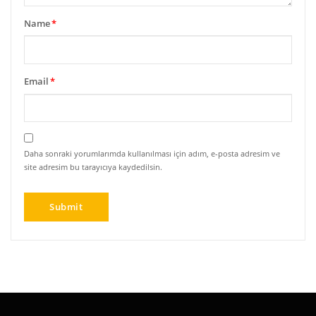
Name
*
Email
*
Daha sonraki yorumlarımda kullanılması için adım, e-posta adresim ve
site adresim bu tarayıcıya kaydedilsin.